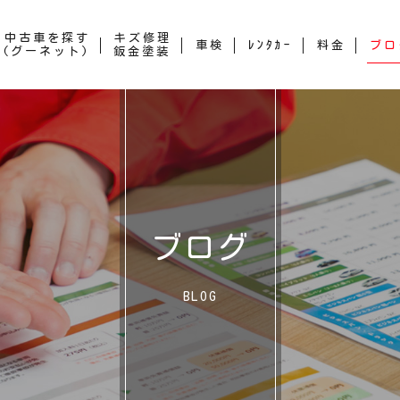
中古車を探す
キズ修理
車検
ﾚﾝﾀｶｰ
料金
ブロ
(グーネット)
鈑金塗装
ブログ
BLOG